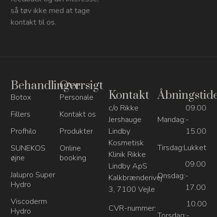
så tøv ikke med at tage
kontakt til os.
Behandlinger
Oversigt
Kontakt
Åbningstid
Botox
Personale
c/o Rikke
09.00
Fillers
Kontakt os
Jershauge
Mandag:
-
Profhilo
Produkter
Lindby
15.00
Kosmetisk
Tirsdag:
Lukket
SUNEKOS
Online
Klinik Rikke
øjne
booking
09.00
Lindby ApS
Jalupro Super
Onsdag:
-
Kalkbrænderivej
Hydro
17.00
3, 7100 Vejle
Viscoderm
10.00
CVR-nummer:
Hydro
Torsdag:
-