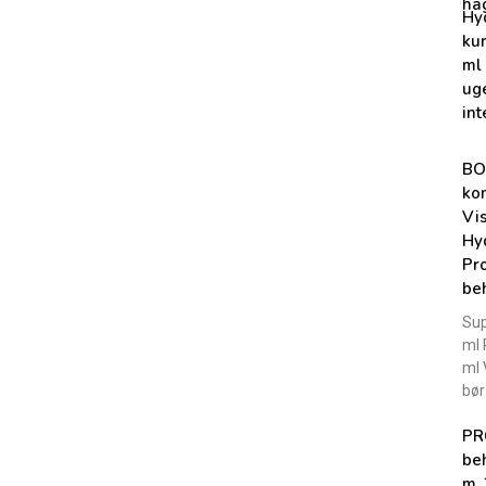
ha
Hy
kur
ml
ug
int
BO
ko
Vi
Hyd
Pro
be
Sup
ml 
ml 
bør
PR
be
m. 