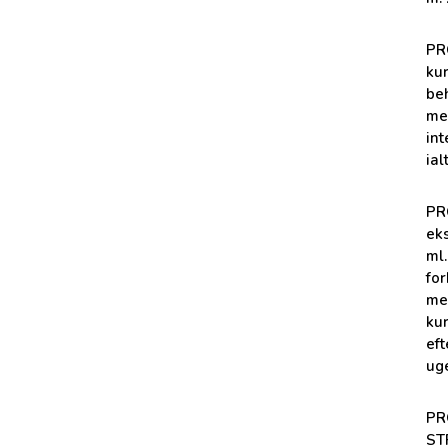
PR
kur
be
me
int
ial
PR
eks
ml.
for
me
kur
eft
ug
PR
ST