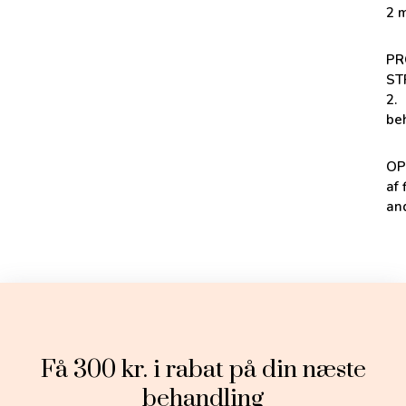
2 
PR
ST
2.
be
OP
af 
and
Få 300 kr. i rabat på din næste
behandling