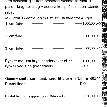
/
H
in
p
/
Ved behandling af flere områder i samme session, fx.
0,
Fje
ml.
ka
pande, kragetæer og vredesrynke opnåes nedenstående
F
k
E
Pr.
Øj
val
på 
rabat.
be
/
p
b
fil
be
Inkl. gratis kontrol og evt. touch up indenfor 4 uger
R
1. område
Pr.
Mi
1800,00 DKK
He
Kur
1 m
be
omr
ans
Re
3
val
kur
pa
2. område
ink
2500,00 DKK
Sk
be
fil
aft
øj
kæ
1 
me
ind
ki
int
3. område
3000,00 DKK
2 m
Akn
Un
Re
val
kin
ell
Sk
NE
Rynker mellem bryn, panderynker eller
1800,00
fil
omk
2 
Ret
rynker ved øjne (kragetæer)
DKK
lin
pe
Un
3 m
sa
Re
He
Hud
Gummy smile, sur mund, hage, lille brynløft,
fra kr. 650,00
val
Sk
ans
tilf
Bunny lines
DKK
fil
kur
be
exf
An
be
pee
(ku
sa
Reduktion af tyggemuskel/Masseter
2350,00 DKK
4 m
kli
me
aft
ha
val
vas
int
ind