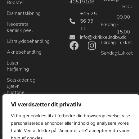
40519106
Booster
18.00
Diamantslibning
+45 25
09.00
56 99
Neostrata
Fredag:
-
11
kemisk peel
15.00
info@kkrikkelindby.dk
Ultralydsbehandling
Lørdag:
Lukket
Aknebehandling
Søndag:
Lukket
Laser
hårfjerning
Solskader og
ujævn
hudtone
Karsprængninger
Vi værdsætter dit privatliv
Prisliste
Vi bruger cookies til at forbedre din browseroplevelse, vise
personaliserede annoncer eller indhold og analysere vores
trafik. Ved at klikke på "Acceptér alle" accepterer du vores
brug af cookies.