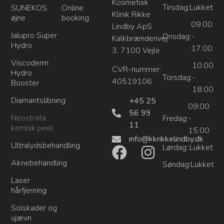
Kosmetisk
Tirsdag:
Lukket
SUNEKOS
Online
Klinik Rikke
øjne
booking
09.00
Lindby ApS
Jalupro Super
Onsdag:
-
Kalkbrænderivej
Hydro
17.00
3, 7100 Vejle
Viscoderm
10.00
CVR-nummer:
Hydro
Torsdag:
-
40519106
Booster
18.00
Diamantslibning
+45 25
09.00
56 99
Neostrata
Fredag:
-
11
kemisk peel
15.00
info@kkrikkelindby.dk
Ultralydsbehandling
Lørdag:
Lukket
Aknebehandling
Søndag:
Lukket
Laser
hårfjerning
Solskader og
ujævn