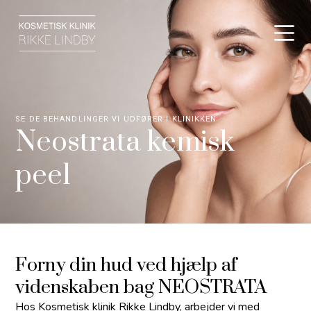
SE DE BEHANDLINGER VI UDFØRER I KLINIKKEN
Neostrata kemisk
peel
Forny din hud ved hjælp af
videnskaben bag NEOSTRATA
Hos Kosmetisk klinik Rikke Lindby, arbejder vi med